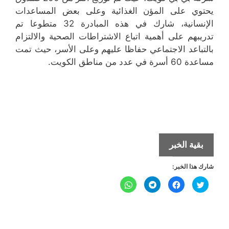
يحتوي على المؤن الغذائية وعلى بعض المساعدات
الإنسانية، شارك في هذه المبادرة 32 متطوعا تم
تدريبهم على أهمية اتباع الاشتراطات الصحية والالتزام
بالتباعد الاجتماعي حفاظا عليهم وعلى الأسر، حيث تمت
مساعدة 60 أسرة في عدد من مناطق الكويت.
«لوياك»
بقية الخبر
تطلق
شارك هذا الخبر:
مبادرة
لمساعدة
ا
ا
ا
ا
ض
ن
ن
ن
الأسر
غ
ق
ق
ق
ط
ر
ر
ر
ل
ل
ل
المتضررة
ل
ل
ل
ل
ل
م
م
م
م
من
ش
ش
ش
ش