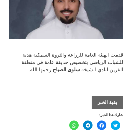
قدمت الهيئة العامة للزراعة والثروة السمكية هدية
للشباب الرياضي بتخصيص حديقة عامة في منطقة
القرين لنادي الشيخة
سلوى الصباح
رحمها الله.
«الزراعة»
بقية الخبر
تخصص
شارك هذا الخبر:
حديقة
عامة
ا
ا
ا
ا
ض
ن
ن
ن
لـ
غ
ق
ق
ق