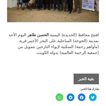
افتتح محافظ (الحديدة) اليمنية
الحسن طاهر
اليوم الأحد
بمدينة (الخوخة) الساحلية على البحر الأحمر قرية
(مأواهم رحمة) السكنية لإيواء النازحين بتمويل من
(جمعية الرحمة العالمية) بدولة الكويت.
افتتاح
بقية الخبر
قرية
شارك هذا الخبر:
سكنية
للنازحين
ا
ا
ا
ا
ض
ن
ن
ن
غربي
غ
ق
ق
ق
ط
ر
ر
ر