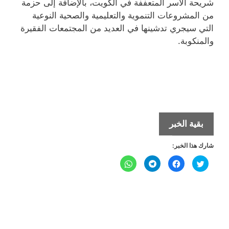
شريحة الأسر المتعففة في الكويت، بالإضافة إلى حزمة
من المشروعات التنموية والتعليمية والصحية النوعية
التي سيجري تدشينها في العديد من المجتمعات الفقيرة
والمنكوبة.
الهيئة
بقية الخبر
الخيرية
شارك هذا الخبر:
الإسلامية
تبدأ
ا
ا
ا
ا
ض
ن
ن
ن
حملتها
غ
ق
ق
ق
ط
ر
ر
ر
ل
ل
ل
الرمضانية
ل
ل
ل
ل
ل
م
م
م
م
ش
ش
ش
ش
ا
ا
ا
ا
ر
ر
ر
ر
ك
ك
ك
ك