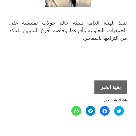
تنفذ الهيئة العامة للبيئة حاليا جولات تفتيشية على
الجمعيات التعاونية وأفرعها وخاصة أفرع التموين للتأكد
من التزامها بالمعايير.
«البيئة»
بقية الخبر
تفتش
شارك هذا الخبر:
مخازن
الجمعيات
ا
ا
ا
ا
ض
ن
ن
ن
للتأكد
غ
ق
ق
ق
ط
ر
ر
ر
ل
ل
من
ل
ل
ل
ل
ل
ل
م
م
م
م
اشتراطات
ش
ش
ش
ش