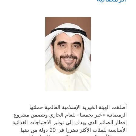
ة
ذ
ا
ا
ج
ة
ف
ف
د
ج
ذ
ذ
ي
د
ة
ة
د
ي
ج
ج
ة
د
د
د
)
ة
ي
ي
)
د
د
ة
ة
)
)
أطلقت الهيئة الخيرية الإسلامية العالمية حملتها
الرمضانية «خير يجمعنا» للعام الجاري وتتضمن مشروع
إفطار الصائم الذي يهدف إلى توفير الاحتياجات الغذائية
الأساسية للفئات الأكثر تضررا في 20 دولة من بينها