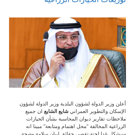
ة
ذ
ا
ا
ج
ة
ف
ف
د
ج
ذ
ذ
ي
د
ة
ة
د
ي
ج
ج
ة
د
د
د
)
ة
ي
ي
)
د
د
ة
ة
)
)
أعلن وزير الدولة لشؤون البلدية وزير الدولة لشؤون
الإسكان والتطوير العمراني
شايع الشايع
ان جميع
ملاحظات تقارير ديوان المحاسبة بشأن الحيازات
الزراعية المخالفة “محل اهتمام ومتابعة” مبينا انه
سيشكل غدا لجنة تقصي حقائق لبيان سلامة وصحة