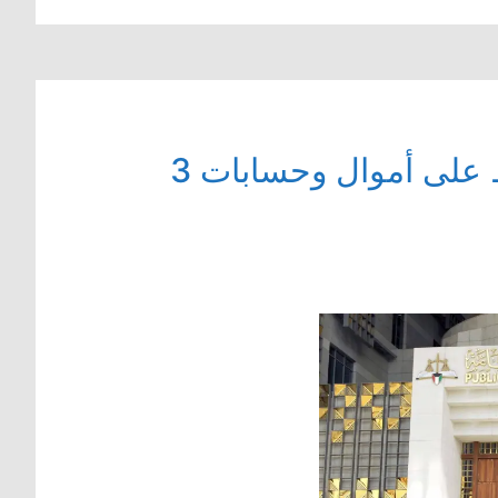
النيابة العامة تصدر تعميماً برفع التحفظ على أموال وحسابات 3