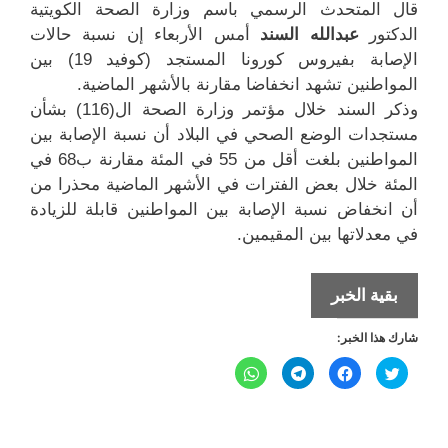
وزارة الصحة الكويتية
قال المتحدث الرسمي باسم
الدكتور
عبدالله السند
أمس الأربعاء إن نسبة حالات
الإصابة بفيروس كورونا المستجد (كوفيد 19) بين
المواطنين تشهد انخفاضا مقارنة بالأشهر الماضية.
وذكر السند خلال مؤتمر وزارة الصحة ال(116) بشأن
مستجدات الوضع الصحي في البلاد أن نسبة الإصابة بين
المواطنين بلغت أقل من 55 في المئة مقارنة ب68 في
المئة خلال بعض الفترات في الأشهر الماضية محذرا من
أن انخفاض نسبة الإصابة بين المواطنين قابلة للزيادة
في معدلاتها بين المقيمين.
تسجيل
بقية الخبر
انخفاض
شارك هذا الخبر:
في
إصابات
ا
ا
ا
ا
ض
ن
ن
ن
كورونا
غ
ق
ق
ق
ط
ر
ر
ر
ل
ل
(كوفيد
ل
ل
ل
ل
ل
ل
م
م
م
م
19)