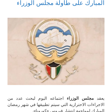
ذ
ف
ن
ن
المبارك على طاولة مجلس الوزراء
ة
ذ
ا
ا
ج
ة
ف
ف
د
ج
ذ
ذ
ي
د
ة
ة
د
ي
ج
ج
ة
د
د
د
)
ة
ي
ي
)
د
د
ة
ة
)
)
يعقد
مجلس الوزراء
اجتماعه اليوم لبحث عدد من
الاجراءات الاحترازية التي سيتم تطبيقها في شهر رمضان
المبارك لمواجهة انتشار فيروس «كورونا».