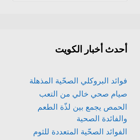
ذ
ف
ن
ن
ة
ذ
ا
ا
ج
ة
ف
ف
د
ج
ذ
ذ
ي
د
ة
ة
د
ي
ج
ج
ة
د
د
د
)
ة
ي
ي
)
د
د
ة
ة
)
)
أحدث أخبار الكويت
فوائد البروكلي الصحّية المذهلة
صيام صحي خالي من التعب
الحمص يجمع بين لذّة الطعم
والفائدة الصحية
الفوائد الصحّية المتعددة للثوم