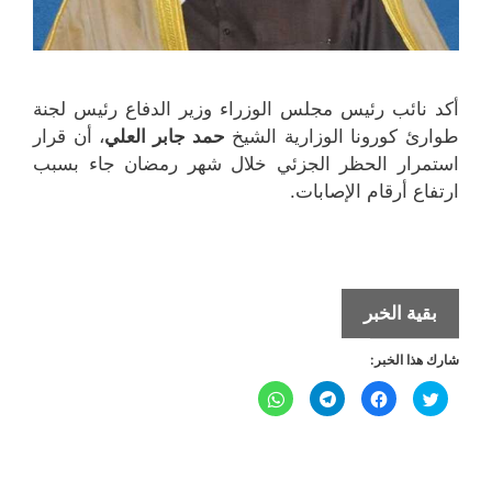
أكد نائب رئيس مجلس الوزراء وزير الدفاع رئيس لجنة
طوارئ كورونا الوزارية الشيخ
حمد جابر العلي
، أن قرار
استمرار الحظر الجزئي خلال شهر رمضان جاء بسبب
ارتفاع أرقام الإصابات.
نتائج
بقية الخبر
إيجابية
شارك هذا الخبر:
للحظر
وسيستمر
ا
ا
ا
ا
ض
ن
ن
ن
في
غ
ق
ق
ق
ط
ر
ر
ر
ل
ل
شهر
ل
ل
ل
ل
ل
ل
م
م
م
م
رمضان
ش
ش
ش
ش