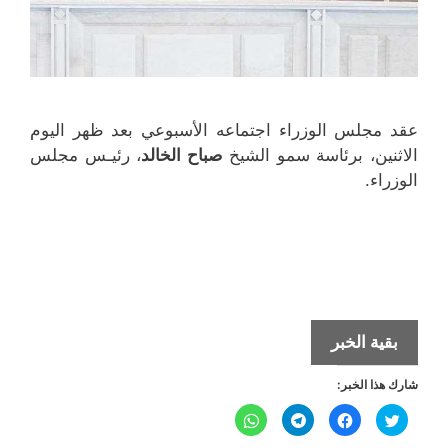
عقد مجلس الوزراء اجتماعه الأسبوعي بعد ظهر اليوم
الاثنين، برئاسة سمو الشيخ
صباح الخالد
، رئيـس مجلس
الوزراء.
«الصحة»
بقية الخبر
ستقوم
شارك هذا الخبر:
بتوفير
طلبات
ا
ا
ا
ا
ض
ن
ن
ن
«التربية»
غ
ق
ق
ق