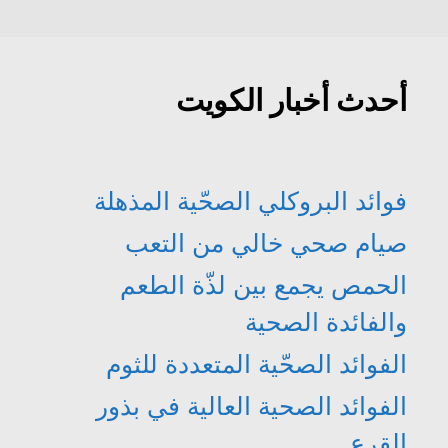
د
ي
ج
ج
ة
د
د
د
)
ة
ي
ي
)
د
د
ة
ة
)
)
أحدث أخبار الكويت
فوائد البروكلي الصحّية المذهلة
صيام صحي خالي من التعب
الحمص يجمع بين لذّة الطعم
والفائدة الصحية
الفوائد الصحّية المتعددة للثوم
الفوائد الصحية العالية في بذور
القرع