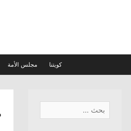
نتقل
لى
لمحتوى
كويتنا
مجلس الأمة
البحث
ط
عن: