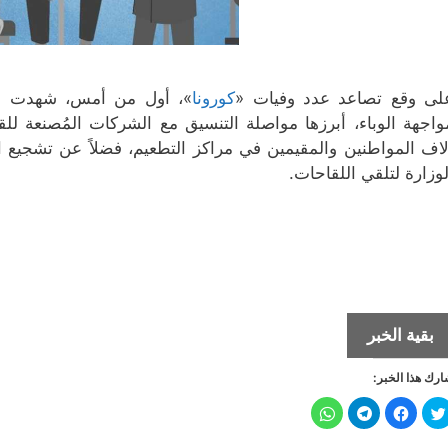
لى وقع تصاعد عدد وفيات «
كورونا
»، أول من أمس، شهدت ال
واجهة الوباء، أبرزها مواصلة التنسيق مع الشركات المُصنعة للق
لاف المواطنين والمقيمين في مراكز التطعيم، فضلاً عن تشجيع 
لوزارة لتلقي اللقاحات.
لقاحات
بقية الخبر
إضافية
رك هذا الخبر:
لتطعيم
الطلبة
ا
ا
ا
ا
ض
ن
ن
ن
قبل
غ
ق
ق
ق
ط
ر
ر
ر