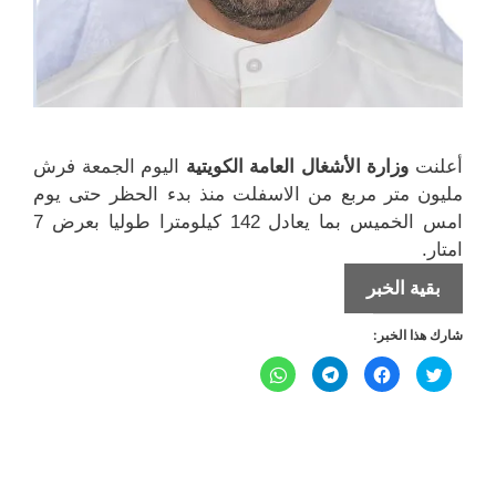
أعلنت
وزارة الأشغال العامة الكويتية
اليوم الجمعة فرش
مليون متر مربع من الاسفلت منذ بدء الحظر حتى يوم
امس الخميس بما يعادل 142 كيلومترا طوليا بعرض 7
امتار.
142
بقية الخبر
كيلومتراً
شارك هذا الخبر:
طولياً
بعرض
ا
ا
ا
ا
ض
ن
ن
ن
7
غ
ق
ق
ق
ط
ر
ر
ر
ل
ل
أمتار
ل
ل
ل
ل
ل
ل
م
م
م
م
مُدّت
ش
ش
ش
ش
ا
ا
ا
ا
بالاسفلت
ر
ر
ر
ر