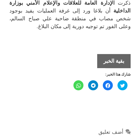
ذكرت
الإدارة العامة للعلاقات والإعلام الأمني بوزارة
الداخلية
أن بلاغا ورد إلى غرفة العمليات يفيد بوجود
شخص مصاب في منطقة ضاحية علي صباح السالم،
وعلى الفور تم توجيه دورية إلى مكان البلاغ.
مضطرب
بقية الخبر
عقلياً
شارك هذا الخبر:
يطعن
أخوه
ا
ا
ا
ا
ض
ن
ن
ن
في
غ
ق
ق
ق
ط
ر
ر
ر
ل
ل
ضاحية
ل
ل
ل
ل
ل
ل
م
م
م
م
علي
ش
ش
ش
ش
ا
ا
ا
ا
صباح
ر
ر
ر
ر
ك
ك
ك
ك
السالم
ة
ة
ة
ة
ع
ع
ع
ع
أضف تعليق
ل
ل
ل
ل
ى
ى
ى
ى