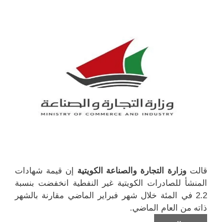
د
ج
ذ
ذ
ي
د
ة
ة
د
ي
ج
ج
ة
د
د
د
)
ة
ي
ي
)
د
د
ة
ة
)
)
قالت
وزارة التجارة والصناعة الكويتية
إن قيمة شهادات
المنشأ للصادرات الكويتية غير النفطية انخفضت بنسبة
2.2 في المئة خلال شهر فبراير الماضي مقارنة بالشهر
ذاته من العام الماضي.