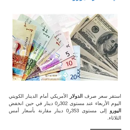
ج
ة
ف
ف
د
ج
ذ
ذ
ي
د
ة
ة
د
ي
ج
ج
ة
د
د
د
)
ة
ي
ي
)
د
د
ة
ة
)
)
استقر سعر صرف
الدولار
الأمریكي أمام الدینار الكویتي
الیوم الأربعاء عند مستوى 302ر0 دینار في حین انخفض
الیورو
إلى مستوى 353ر0 دینار مقارنة بأسعار أمس
الثلاثاء.