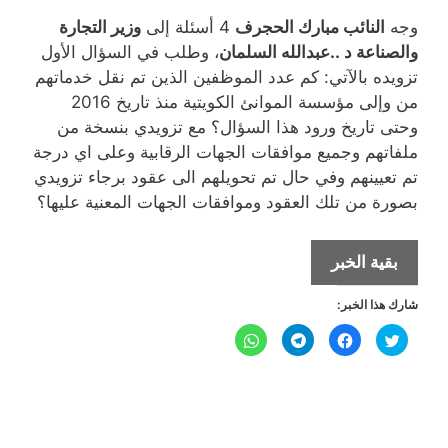
وجه
النائب مبارك الحجرف
4 أسئلة إلى
وزير التجارة
والصناعة د ..عبدالله السلمان
، وطلب في السؤال الأول
تزويده بالآتي: كم عدد الموظفين الذين تم نقل خدماتهم
من وإلى مؤسسة الموانئ الكويتية منذ تاريخ 2016
وحتى تاريخ ورود هذا السؤال؟ مع تزويدي بنسخة من
ملفاتهم وجميع موافقات الجهات الرقابية وعلى اي درجة
تم تعيينهم وفي حال تم تحويلهم الى عقود برجاء تزويدي
بصورة من تلك العقود وموافقات الجهات المعنية عليها؟
الجحرف
بقية الخبر
يسأل:كم
شارك هذا الخبر:
عدد
الموظفين
ا
ا
ا
ا
ض
ن
ن
ن
الذين
غ
ق
ق
ق
ط
ر
ر
ر
ل
ل
تم
ل
ل
ل
ل
ل
ل
م
م
م
م
نقل
ش
ش
ش
ش
ا
ا
ا
ا
خدماتهم
ر
ر
ر
ر