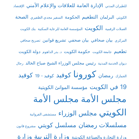
الإدارة العامة للعلاقات والإعلام الأمني
للطيران المدني
الإقتصاد
التطعيم
الصحة
البرلمان
الحكومة
الكويتي
السفير مجدي الظفيري
الكويت
العملات الرقمية
المؤسسة العامة للرعاية السكنية
بنك الكويت
بيان صحافي
بيان صحفي
تشريع قوانين
المركزي
تصريح صحافي
تطعيم
حكومة الكويت
دولة الكويت
جامعة الكويت
د. بدر الداهوم
رئيس مجلس الوزراء الشيخ صباح الخالد
ديوان الخدمة المدنية
رجال
كورونا
كوفيد
كوفيد
رمضان
كوفيد - 19
الجمارك
19 في الكويت
مؤسسة الموانئ الكويتية
مجلس الأمة
مجلس الأمة
الكويتي
مجلس الوزراء
مستشفى الفروانية
مسلسلات رمضان
مسلسل كويتي
مشروع قانون
وزارة التربية
وزارة
وزارة التجارة والصناعة الكويتية