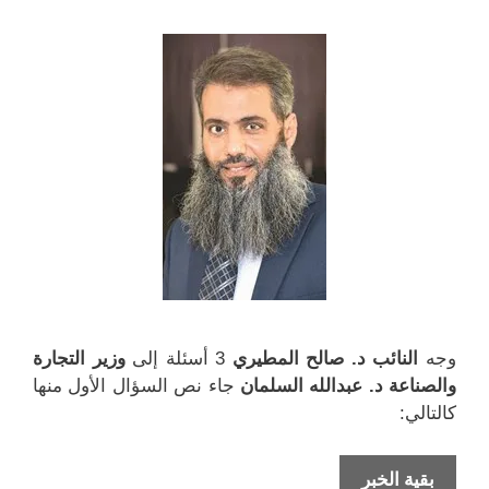
ف
ا
ي
ي
ذ
ف
ن
ن
ة
ذ
ا
ا
ج
ة
ف
ف
د
ج
ذ
ذ
ي
د
ة
ة
د
ي
ج
ج
ة
د
د
د
)
ة
ي
ي
)
د
د
ة
ة
)
)
وجه
النائب د. صالح المطيري
3 أسئلة إلى
وزير التجارة
والصناعة د. عبدالله السلمان
جاء نص السؤال الأول منها
كالتالي:
النائب
بقية الخبر