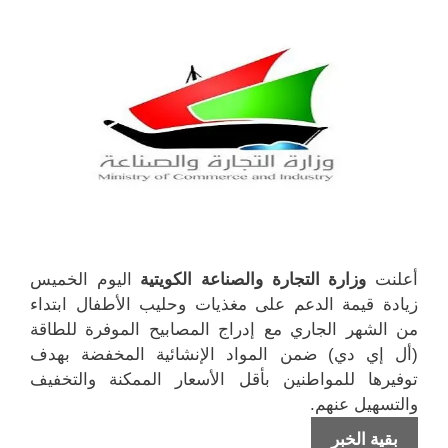
د
ج
ذ
ذ
ي
د
ة
ة
د
ي
ج
ج
ة
د
د
د
)
ة
ي
ي
)
د
د
ة
ة
)
)
أعلنت
وزارة التجارة والصناعة الكويتية
اليوم الخميس
زيادة قيمة الدعم على مغذيات وحليب الأطفال ابتداء
من الشهر الجاري مع إدراج المصابيح الموفرة للطاقة
(أل إي دي) ضمن المواد الإنشائية المخفضة بهدف
توفيرها للمواطنين بأقل الأسعار الممكنة والتخفيف
والتسهيل عنهم.
زيادة
بقية الخبر