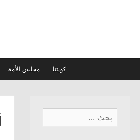
نتقل
لى
لمحتوى
كويتنا
مجلس الأمة
البحث
أ
عن: