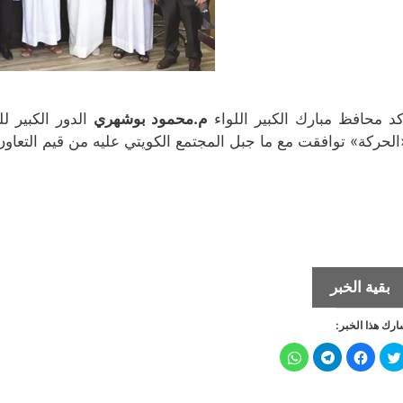
كد محافظ مبارك الكبير اللواء
م.محمود بوشهري
الدور الكبير ل
الحركة» توافقت مع ما جبل المجتمع الكويتي عليه من قيم التعاو
محافظ
بقية الخبر
مبارك
رك هذا الخبر:
الكبير:
الحكومة
ا
ا
ا
ا
ض
ن
ن
ن
اتخذت
غ
ق
ق
ق
ط
ر
ر
ر
ل
ل
ل
ل
الإجراءات