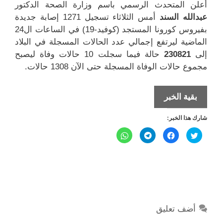
أعلن المتحدث الرسمي باسم وزارة الصحة الدكتور
عبدالله السند
أمس الثلاثاء تسجيل 1271 إصابة جديدة
بفيروس كورونا المستجد (كوفيد-19) في الساعات ال24
الماضية ليرتفع إجمالي عدد الحالات المسجلة في البلاد
إلى
230821
حالة فيما سجلت 10 حالات وفاة ليصبح
مجموع حالات الوفاة المسجلة حتى الآن 1308 حالات.
كورونا
بقية الخبر
يتسبّب
شارك هذا الخبر:
في
وفاة
ا
ا
ا
ا
ض
ن
ن
ن
10
غ
ق
ق
ق
ط
ر
ر
ر
ل
ل
ل
أشخاص
ل
ل
ل
ل
ل
م
م
م
م
و
ش
ش
ش
ش
ا
ا
ا
ا
240
ر
ر
ر
ر
ك
ك
ك
ك
في
ة
ة
ة
ة
ع
ع
ع
ع
العناية
أضف تعليق
ل
ل
ل
ل
ى
ى
ى
ى
المركّزة