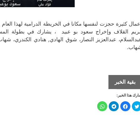
عمال كثيرة حجزت لنفسها مكانا في الخريطة الدرامية لهذا العام
ريم القلاف وإخراج سعود بو عبيد ، يشارك في بطولة المس
بدالسلام، عبدالعزيز النصار، شوق الهادي, هنادي الكندري، شه
هاب.
هيا
بقية الخبر
عبدالسلام
رك هذا الخبر:
في
مسلسل
ا
ا
ا
ا
ض
ن
ن
ن
“نبض
غ
ق
ق
ق
ط
ر
ر
ر
ل
ل
ل
مؤقت”
ل
ل
ل
ل
ل
م
م
م
م
رمضان
ش
ش
ش
ش
ا
ا
ا
ا
2021
ر
ر
ر
ر