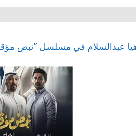
يا عبدالسلام في مسلسل “نبض مؤقت” 