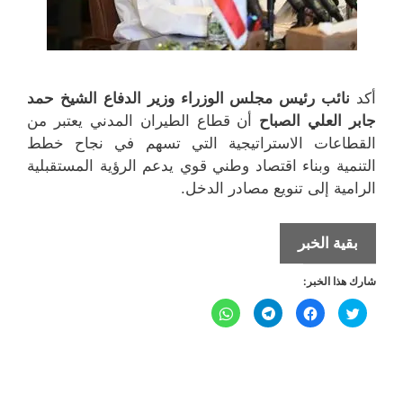
أكد
نائب
رئیس مجلس الوزراء وزیر الدفاع الشیخ حمد
جابر العلي الصباح
أن قطاع الطیران المدني یعتبر من
القطاعات الاستراتیجیة التي تسھم في نجاح خطط
التنمیة وبناء اقتصاد وطني قوي یدعم الرؤیة المستقبلیة
الرامیة إلى تنویع مصادر الدخل.
وزير
بقية الخبر
الدفاع
شارك هذا الخبر:
يؤكد
على
ا
ا
ا
ا
ض
ن
ن
ن
أھمیة
غ
ق
ق
ق
ط
ر
ر
ر
ل
ل
دعم
ل
ل
ل
ل
ل
ل
م
م
م
م
وتشجیع
ش
ش
ش
ش
ا
ا
ا
ا
العاملین