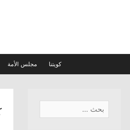
نتقل
لى
لمحتوى
كويتنا
مجلس الأمة
البحث
ك
عن: