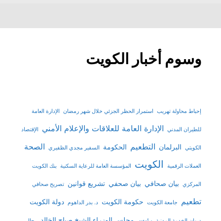
وسوم أخبار الكويت
إحباط محاولة تهريب
استمرار الحظر الجزئي خلال شهر رمضان
الإدارة العامة
الإدارة العامة للعلاقات والإعلام الأمني
للطيران المدني
الإقتصاد
التطعيم
الصحة
البرلمان
الحكومة
الكويتي
السفير مجدي الظفيري
الكويت
العملات الرقمية
المؤسسة العامة للرعاية السكنية
بنك الكويت
بيان صحافي
بيان صحفي
تشريع قوانين
المركزي
تصريح صحافي
تطعيم
حكومة الكويت
دولة الكويت
جامعة الكويت
د. بدر الداهوم
رئيس مجلس الوزراء الشيخ صباح الخالد
ديوان الخدمة المدنية
رجال