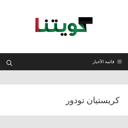
نتقل
لى
لمحتوى
قائمة الأخبار
كريستيان تودور