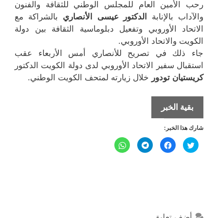
رحب الأمين العام للمجلس الوطني للثقافة والفنون
والآداب بالإنابة
الدكتور عيسى الأنصاري
بالشراكة مع
الاتحاد الأوروبي وتفعيل دبلوماسية الثقافة بين دولة
الكويت والاتحاد الأوروبي.
جاء ذلك في تصريح للأنصاري أمس الأربعاء عقب
استقبال سفير الاتحاد الأوروبي لدى دولة الكويت الدكتور
كريستيان تودور
خلال زيارته لمتحف الكويت الوطني.
دبلوماسية
بقية الخبر
الثقافة
شارك هذا الخبر:
بين
دولة
ا
ا
ا
ا
ض
ن
ن
ن
الكويت
غ
ق
ق
ق
ط
ر
ر
ر
ل
ل
ل
والاتحاد
ل
ل
ل
ل
ل
م
م
م
م
الأوروبي
ش
ش
ش
ش
ا
ا
ا
ا
ر
ر
ر
ر
ك
ك
ك
ك
ة
ة
ة
ة
ع
ع
ع
ع
أضف تعليق