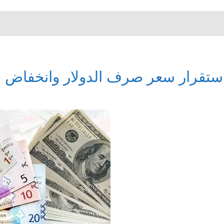
ستقرار سعر صرف الدولار وانخفاض ف