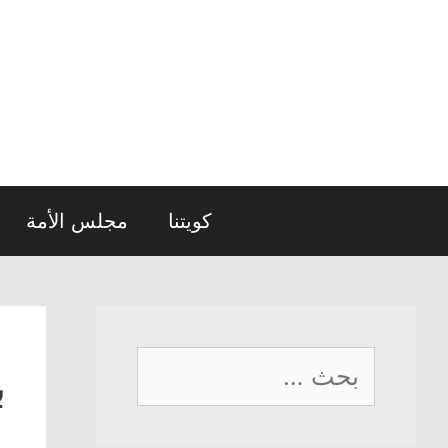
نتقل
لى
لمحتوى
كويتنا
مجلس الأمة
البحث
ب
عن: