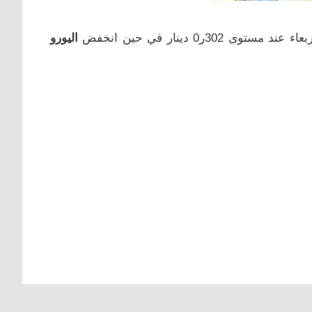
302ر0 دینار في حین انخفض
الیورو