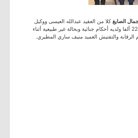
جمال الصايغ
كلا من العقيد عبدالله العيسى ووكيل
ضابط أحمد صباح لتفانيهما في العمل وضبط مطلوب قضائيا بمبلغ 22 ألفا ولديه أحكام جنائية وبحالة غير طبيعية أثناء
الرقابة والتفتيش العميد منيف ساري المطيري.