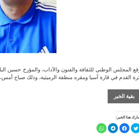
قع المجلس الوطني للثقافة والفنون والآداب، والمؤرخ حسين 
رة القدم في قارة آسيا ومقره منطقة الرميثية، وذلك صباح أمس
إنشاء
بقية الخبر
أول
متحف
رك هذا الخبر:
رسمي
في
ا
ا
ا
ا
ض
ن
ن
ن
الكويت
غ
ق
ق
ق
ط
ر
ر
ر