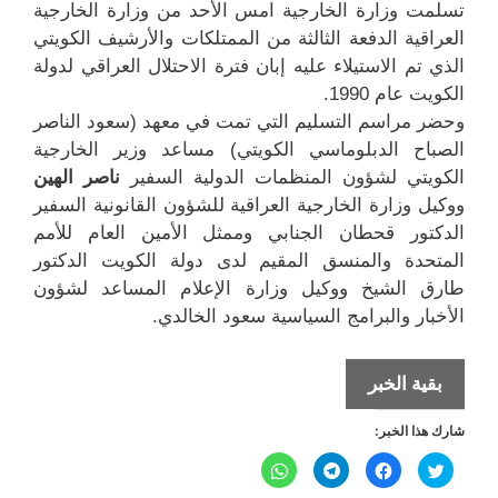
تسلمت وزارة الخارجية امس الأحد من وزارة الخارجية
العراقية الدفعة الثالثة من الممتلكات والأرشيف الكويتي
الذي تم الاستيلاء عليه إبان فترة الاحتلال العراقي لدولة
الكويت عام 1990.
وحضر مراسم التسليم التي تمت في معهد (سعود الناصر
الصباح الدبلوماسي الكويتي) مساعد وزير الخارجية
الكويتي لشؤون المنظمات الدولية السفير
ناصر الهين
ووكيل وزارة الخارجية العراقية للشؤون القانونية السفير
الدكتور قحطان الجنابي وممثل الأمين العام للأمم
المتحدة والمنسق المقيم لدى دولة الكويت الدكتور
طارق الشيخ ووكيل وزارة الإعلام المساعد لشؤون
الأخبار والبرامج السياسية سعود الخالدي.
عودة
بقية الخبر
دفعة
شارك هذا الخبر:
من
الأرشيف
ا
ا
ا
ا
ض
ن
ن
ن
الكويتي
غ
ق
ق
ق