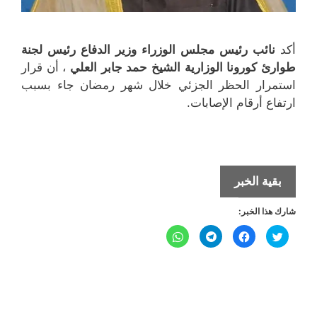
أكد
نائب رئيس مجلس الوزراء وزير الدفاع رئيس لجنة
طوارئ كورونا الوزارية الشيخ حمد جابر العلي
، أن قرار
استمرار الحظر الجزئي خلال شهر رمضان جاء بسبب
ارتفاع أرقام الإصابات.
استمرار
بقية الخبر
الحظر
شارك هذا الخبر:
الجزئي
خلال
ا
ا
ا
ا
ض
ن
ن
ن
شهر
غ
ق
ق
ق
ط
ر
ر
ر
ل
ل
ل
رمضان
ل
ل
ل
ل
ل
م
م
م
م
المبارك
ش
ش
ش
ش
ا
ا
ا
ا
ر
ر
ر
ر