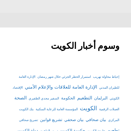
وسوم أخبار الكويت
إحباط محاولة تهريب
استمرار الحظر الجزئي خلال شهر رمضان
الإدارة العامة
الإدارة العامة للعلاقات والإعلام الأمني
للطيران المدني
الإقتصاد
التطعيم
الصحة
البرلمان
الحكومة
الكويتي
السفير مجدي الظفيري
الكويت
العملات الرقمية
المؤسسة العامة للرعاية السكنية
بنك الكويت
بيان صحافي
بيان صحفي
تشريع قوانين
المركزي
تصريح صحافي
تطعيم
حكومة الكويت
دولة الكويت
جامعة الكويت
د. بدر الداهوم