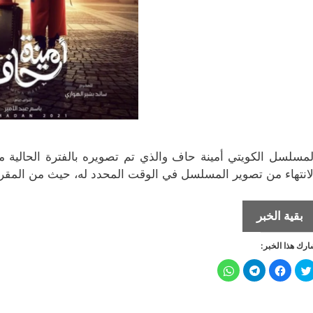
لمسلسل الكويتي أمينة حاف والذي تم تصويره بالفترة الحالية 
لانتهاء من تصوير المسلسل في الوقت المحدد له، حيث من المقرر ع
إلهام
بقية الخبر
الفضالة
رك هذا الخبر:
هي
“أمينة
ا
ا
ا
ا
ض
ن
ن
ن
حاف”
غ
ق
ق
ق
ط
ر
ر
ر
ل
ل
ل
في
ل
ل
ل
ل
ل