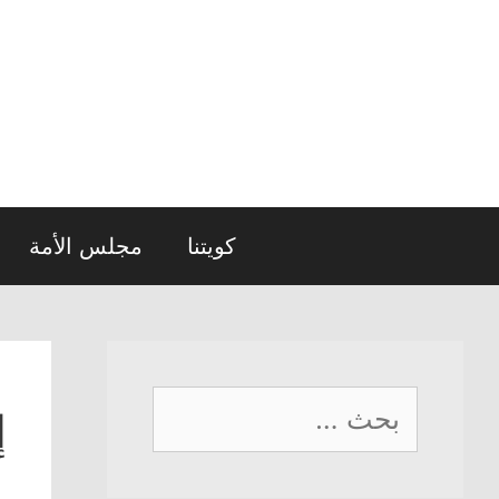
نتقل
لى
لمحتوى
كويتنا
مجلس الأمة
البحث
إ
عن: