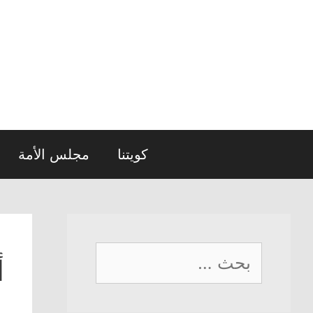
نتقل
لى
لمحتوى
كويتنا
مجلس الأمة
البحث
أ
عن: