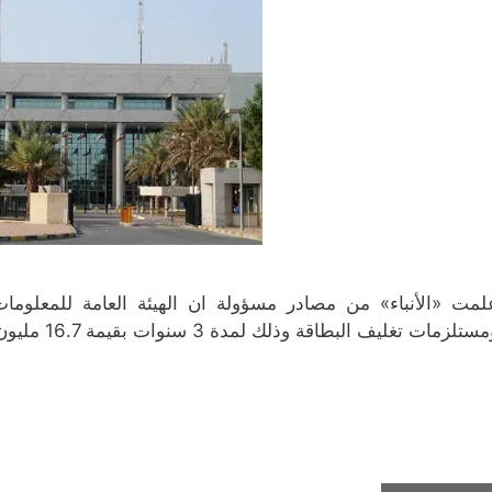
ة
د
د
د
)
ة
ي
ي
)
د
د
ة
ة
)
)
لمت «الأنباء» من مصادر مسؤولة ان الهيئة العامة للمعلومات
ستلزمات تغليف البطاقة وذلك لمدة 3 سنوات بقيمة 16.7 مليون دينار.