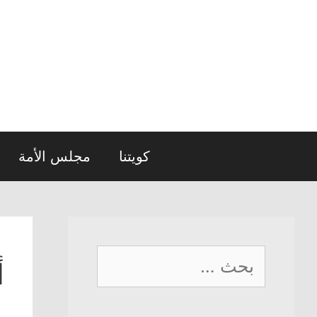
نتقل
لى
لمحتوى
كويتنا
مجلس الأمة
البحث
أ
عن: