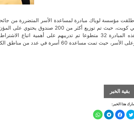
طلقت مؤسسة لوياك مبادرة لمساعدة الأسر المتضررة من جائح
بي كويت، حيث تم توزيع أكثر من 200 
هذه المبادرة 32 متطوعا تم تدريبهم على أهمية اتباع ا
لى الأسر، حيث تمت مساعدة 60 أسرة في عدد من مناطق الكويت.
«لوياك»
بقية الخبر
تطلق
رك هذا الخبر:
مبادرة
لمساعدة
ا
ا
ا
ا
ض
ن
ن
ن
الأسر
غ
ق
ق
ق
ط
ر
ر
ر
ل
ل
ل
ل
المتضررة
ل
ل
ل
ل