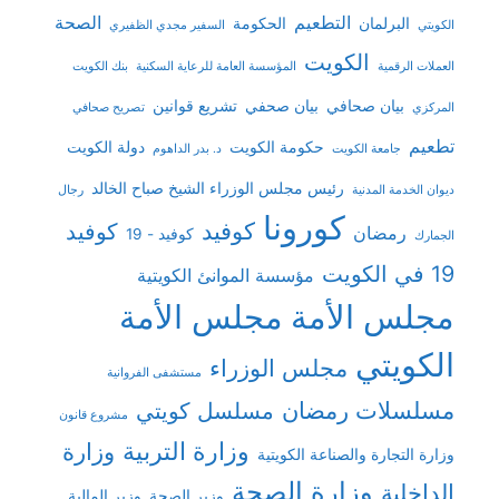
التطعيم
الصحة
البرلمان
الحكومة
الكويتي
السفير مجدي الظفيري
الكويت
العملات الرقمية
المؤسسة العامة للرعاية السكنية
بنك الكويت
بيان صحافي
بيان صحفي
تشريع قوانين
المركزي
تصريح صحافي
تطعيم
حكومة الكويت
دولة الكويت
جامعة الكويت
د. بدر الداهوم
رئيس مجلس الوزراء الشيخ صباح الخالد
ديوان الخدمة المدنية
رجال
كورونا
كوفيد
كوفيد
رمضان
كوفيد - 19
الجمارك
19 في الكويت
مؤسسة الموانئ الكويتية
مجلس الأمة
مجلس الأمة
الكويتي
مجلس الوزراء
مستشفى الفروانية
مسلسلات رمضان
مسلسل كويتي
مشروع قانون
وزارة التربية
وزارة
وزارة التجارة والصناعة الكويتية
وزارة الصحة
الداخلية
وزير الصحة
وزير المالية