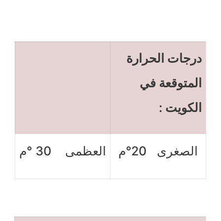
درجات الحرارة
المتوقعة في
الكويت :
الصغرى 20°ﻡ
العظمى 30 °ﻡ