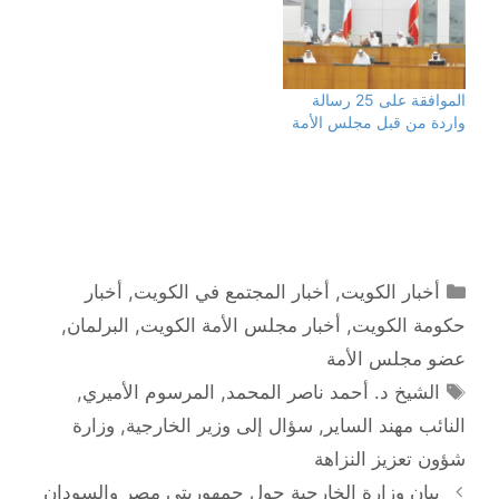
ر
و
g
s
(
ك
r
A
ف
(
a
p
ت
ف
m
p
ح
ت
(
(
ف
ح
ف
ف
ي
ف
ت
ت
ن
ي
ح
ح
الموافقة على 25 رسالة
ا
ن
ف
ف
واردة من قبل مجلس الأمة
ف
ا
ي
ي
ذ
ف
ن
ن
ة
ذ
ا
ا
ج
ة
ف
ف
د
ج
ذ
ذ
ي
د
ة
ة
د
ي
ج
ج
ة
د
د
د
)
ة
ي
ي
)
د
د
ة
ة
)
)
التصنيفات
أخبار الكويت
,
أخبار المجتمع في الكويت
,
أخبار
حكومة الكويت
,
أخبار مجلس الأمة الكويت
,
البرلمان
,
عضو مجلس الأمة
الوسوم
الشيخ د. أحمد ناصر المحمد
,
المرسوم الأميري
,
النائب مهند الساير
,
سؤال إلى وزير الخارجية
,
وزارة
شؤون تعزيز النزاهة
تصفّح
بيان وزارة الخارجية حول جمهوريتي مصر والسودان