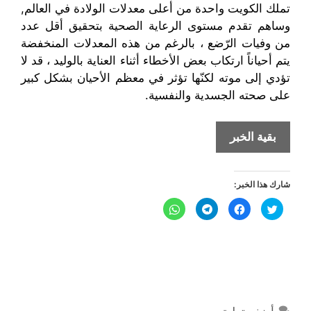
تملك الكويت واحدة من أعلى معدلات الولادة في العالم,
وساهم تقدم مستوى الرعاية الصحية بتحقيق أقل عدد
من وفيات الرّضع ، بالرغم من هذه المعدلات المنخفضة
يتم أحياناً ارتكاب بعض الأخطاء أثناء العناية بالوليد ، قد لا
تؤدي إلى موته لكنّها تؤثر في معظم الأحيان بشكل كبير
على صحته الجسدية والنفسية.
7
بقية الخبر
ممارسات
خاطئة
شارك هذا الخبر:
تُقدم
عليها
ا
ا
ا
ا
ض
ن
ن
ن
الأم
غ
ق
ق
ق
ط
ر
ر
ر
أثناء
ل
ل
ل
ل
ل
ل
ل
ل
م
م
م
م
تعاملها
ش
ش
ش
ش
ا
ا
ا
ا
مع
ر
ر
ر
ر
ك
ك
ك
ك
وليدها
ة
ة
ة
ة
ع
ع
ع
ع