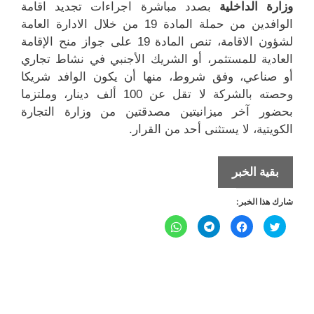
وزارة الداخلية
بصدد مباشرة اجراءات تجديد اقامة
الوافدين من حملة المادة 19 من خلال الادارة العامة
لشؤون الاقامة، تنص المادة 19 على جواز منح الإقامة
العادية للمستثمر، أو الشريك الأجنبي في نشاط تجاري
أو صناعي، وفق شروط، منها أن يكون الوافد شريكا
وحصته بالشركة لا تقل عن 100 ألف دينار، وملتزما
بحضور آخر ميزانيتين مصدقتين من وزارة التجارة
الكويتية، لا يستثنى أحد من القرار.
اجراءات
بقية الخبر
تجديد
شارك هذا الخبر:
اقامة
الوافدين
ا
ا
ا
ا
ض
ن
ن
ن
من
غ
ق
ق
ق
ط
ر
ر
ر
ل
ل
حملة
ل
ل
ل
ل
ل
ل
م
م
م
م
المادة
ش
ش
ش
ش
ا
ا
ا
ا
19
ر
ر
ر
ر
ك
ك
ك
ك