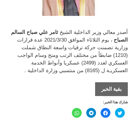
أصدر معالي وزير الداخلية الشيخ
ثامر علي صباح السالم
الصباح
، يوم الثلاثاء الموافق 2021/3/30 عدة قرارات
وزارية تضمنت حركة ترقيات واسعة النطاق شملت
(1210) ضابطاً من مختلف الرتب ومنح وسام الواجب
العسكري لعدد (2499) عسكريا وأنواط الخدمة
العسكريـة ل (8165) من منتسبي وزارة الداخلية .
قرارات
بقية الخبر
وزارية
شارك هذا الخبر:
لترقية
1210
ا
ا
ا
ا
ض
ن
ن
ن
ضابط
غ
ق
ق
ق
ط
ر
ر
ر
ل
ل
في
ل
ل
ل
ل
ل
ل
م
م
م
م
وزارة