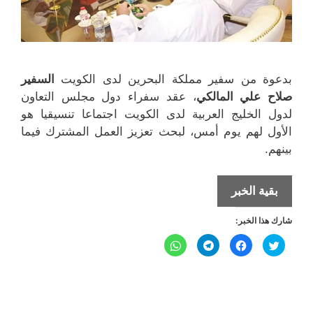
بدعوة من سفير مملكة البحرين لدى الكويت
السفير
صلاح علي المالكي
، عقد سفراء دول مجلس التعاون
لدول الخليج العربية لدى الكويت اجتماعا تنسيقيا هو
الأول لهم يوم أمس، لبحث تعزيز العمل المشترك فيما
بينهم.
اجتماع
بقية الخبر
على
شارك هذا الخبر:
مستوى
سفراء
ا
ا
ا
ا
ض
ن
ن
ن
مجلس
غ
ق
ق
ق
ط
ر
ر
ر
ل
ل
ل
التعاون
ل
ل
ل
ل
ل
م
م
م
م
الحليجي
ش
ش
ش
ش
ا
ا
ا
ا