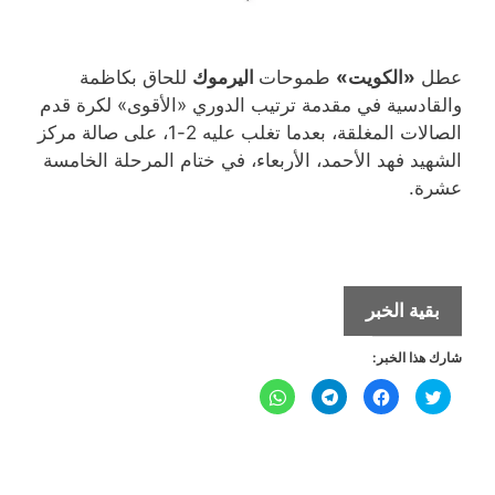
عطل
«الكويت»
طموحات
اليرموك
للحاق بكاظمة
والقادسية في مقدمة ترتيب الدوري «الأقوى» لكرة قدم
الصالات المغلقة، بعدما تغلب عليه 2-1، على صالة مركز
الشهيد فهد الأحمد، الأربعاء، في ختام المرحلة الخامسة
عشرة.
اليرموك
بقية الخبر
يصطدم
شارك هذا الخبر:
بالكويت
في
ا
ا
ا
ا
ض
ن
ن
ن
دوري
غ
ق
ق
ق
ط
ر
ر
ر
ل
ل
ل
الصالات
ل
ل
ل
ل
ل
م
م
م
م
ش
ش
ش
ش