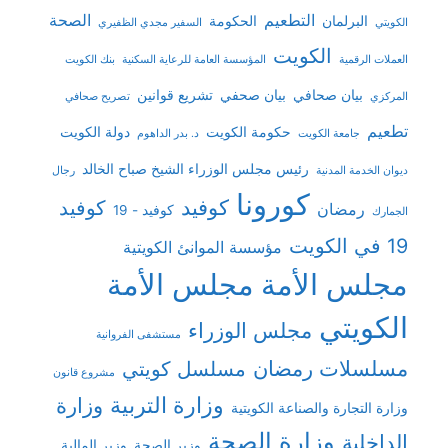
التطعيم
الصحة
البرلمان
الحكومة
الكويتي
السفير مجدي الظفيري
الكويت
العملات الرقمية
المؤسسة العامة للرعاية السكنية
بنك الكويت
بيان صحافي
بيان صحفي
تشريع قوانين
المركزي
تصريح صحافي
تطعيم
حكومة الكويت
دولة الكويت
جامعة الكويت
د. بدر الداهوم
رئيس مجلس الوزراء الشيخ صباح الخالد
ديوان الخدمة المدنية
رجال
كورونا
كوفيد
كوفيد
رمضان
كوفيد - 19
الجمارك
19 في الكويت
مؤسسة الموانئ الكويتية
مجلس الأمة
مجلس الأمة
الكويتي
مجلس الوزراء
مستشفى الفروانية
مسلسلات رمضان
مسلسل كويتي
مشروع قانون
وزارة التربية
وزارة
وزارة التجارة والصناعة الكويتية
وزارة الصحة
الداخلية
وزير الصحة
وزير المالية