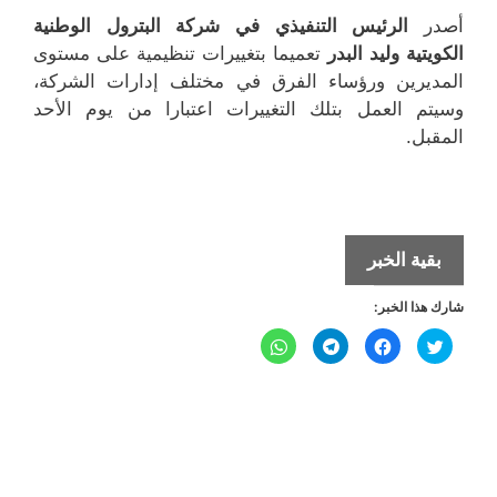
أصدر
الرئيس التنفيذي في شركة البترول الوطنية
الكويتية وليد البدر
تعميما بتغييرات تنظيمية على مستوى
المديرين ورؤساء الفرق في مختلف إدارات الشركة،
وسيتم العمل بتلك التغييرات اعتبارا من يوم الأحد
المقبل.
تغييرات
بقية الخبر
تنظيمية
شارك هذا الخبر:
في
مختلف
ا
ا
ا
ا
ض
ن
ن
ن
إدارات
غ
ق
ق
ق
ط
ر
ر
ر
ل
ل
شركة
ل
ل
ل
ل
ل
ل
م
م
م
م
البترول
ش
ش
ش
ش
ا
ا
ا
ا
الوطنية
ر
ر
ر
ر
ك
ك
ك
ك
الكويتية
ة
ة
ة
ة