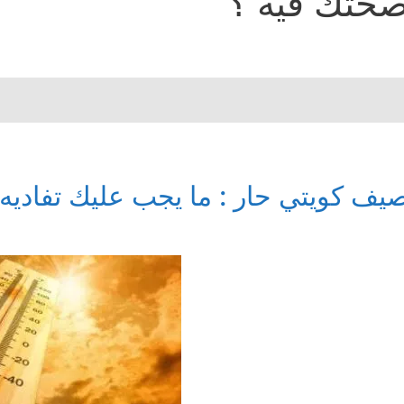
حتك فيه ؟
يف كويتي حار : ما يجب عليك تفادي