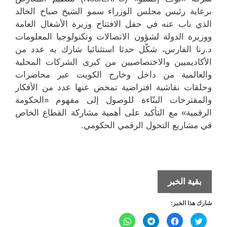
برعاية رئيس مجلس الوزراء سمو الشيخ صباح الخالد
الذي ناب عنه في حفل الافتتاح وزيرة الأشغال العامة
ووزيرة الدولة لشؤون الاتصالات وتكنولوجيا المعلومات
د.رنا الفارس، شكّل حدثا استثنائيا شارك به عدد من
الأكاديميين والاختصاصيين من كبرى الشركات المحلية
والعالمية من داخل وخارج الكويت عبر محاضرات
وحلقات نقاشية افتراضية تمخض عنها عدد من الأفكار
والمقترحات البنّاءة للوصول إلى مفهوم «الحكومة
الرقمية» مع التأكيد على أهمية مشاركة القطاع الخاص
في مشاريع التحول الرقمي الحكومي.
التجربة
بقية الخبر
الرقمية
شارك هذا الخبر:
تعود
من
ا
ا
ا
ا
ض
ن
ن
ن