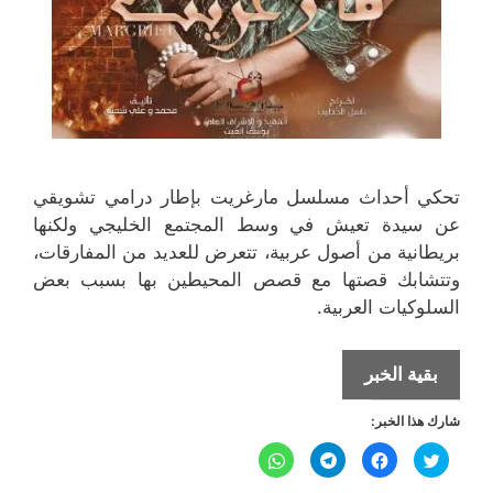
تحكي أحداث مسلسل مارغريت بإطار درامي تشويقي
عن سيدة تعيش في وسط المجتمع الخليجي ولكنها
بريطانية من أصول عربية، تتعرض للعديد من المفارقات،
وتتشابك قصتها مع قصص المحيطين بها بسبب بعض
السلوكيات العربية.
حياة
بقية الخبر
الفهد
شارك هذا الخبر:
في
مسلسل
ا
ا
ا
ا
ض
ن
ن
ن
مارغريت
غ
ق
ق
ق