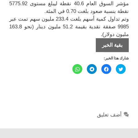
مؤشر السوق العام 40.6 نقطة ليبلغ مستوى 5775.92
نقطة بنسبة صعود بلغت 0.70 في المئة.
وتم تداول كمية أسهم بلغت 233.4 مليون سهم تمت عبر
9985 صفقة نقدية بقيمة 51.2 مليون دينار (نحو 163.8
مليون دولار).
ارتفاع
بقية الخبر
المؤشر
شارك هذا الخبر:
العام
لبورصة
ا
ا
ا
ا
ض
ن
ن
ن
الكويت
غ
ق
ق
ق
ط
ر
ر
ر
ل
ل
ل
ل
ل
ل
ل
ل
م
م
م
م
ش
ش
ش
ش
ا
ا
ا
ا
ر
ر
ر
ر
ك
ك
ك
ك
ة
ة
ة
ة
ع
ع
ع
ع
أضف تعليق
ل
ل
ل
ل
ى
ى
ى
ى
ت
ف
T
W
و
ي
e
h
ي
س
l
a
ت
ب
e
t