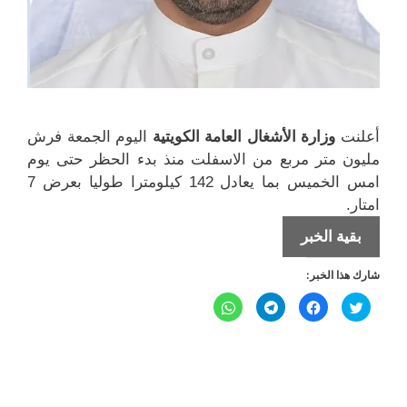
أعلنت
وزارة الأشغال العامة الكويتية
اليوم الجمعة فرش
مليون متر مربع من الاسفلت منذ بدء الحظر حتى يوم
امس الخميس بما يعادل 142 كيلومترا طوليا بعرض 7
امتار.
142
بقية الخبر
كيلومتراً
شارك هذا الخبر:
طولياً
بعرض
ا
ا
ا
ا
ض
ن
ن
ن
7
غ
ق
ق
ق
ط
ر
ر
ر
ل
ل
أمتار
ل
ل
ل
ل
ل
ل
م
م
م
م
مُدّت
ش
ش
ش
ش
ا
ا
ا
ا
بالاسفلت
ر
ر
ر
ر