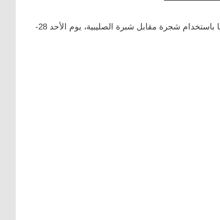
(26 عاما – بائع خضار) على الانتحار شنقًا باستخدام شجرة مقابل شبرة الصليبية، يوم الأحد 28-