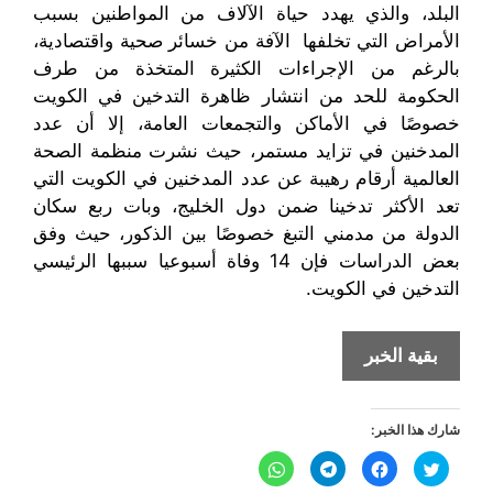
البلد، والذي يهدد حياة الآلاف من المواطنين بسبب
الأمراض التي تخلفها الآفة من خسائر صحية واقتصادية،
بالرغم من الإجراءات الكثيرة المتخذة من طرف
الحكومة للحد من انتشار ظاهرة التدخين في الكويت
خصوصًا في الأماكن والتجمعات العامة، إلا أن عدد
المدخنين في تزايد مستمر، حيث نشرت منظمة الصحة
العالمية أرقام رهيبة عن عدد المدخنين في الكويت التي
تعد الأكثر تدخينا ضمن دول الخليج، وبات ربع سكان
الدولة من مدمني التبغ خصوصًا بين الذكور، حيث وفق
بعض الدراسات فإن 14 وفاة أسبوعيا سببها الرئيسي
التدخين في الكويت.
التدخين
بقية الخبر
آفة
صحية
شارك هذا الخبر:
وإقتصادية
تهدد
ا
ا
ا
ا
ض
ن
ن
ن
المجتمع
غ
ق
ق
ق