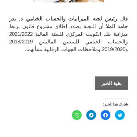
قال
رئيس لجنة الميزانيات والحساب الختامي د. بدر
حامد الملا
أن اللجنة بصدد اطلاق مشروع قانون بربط
ميزانية بنك الكويت المركزي للسنة المالية 2021/2022
والحساب الختامي للسنتين الماليتين 2018/2019
و2019/2020 وملاحظات الجهات الرقابية بشأنهما.
حملات
بقية الخبر
توعوية
حول
شارك هذا الخبر:
العملات
الرقمية
ا
ا
ا
ا
ض
ن
ن
ن
واعادة
غ
ق
ق
ق
ط
ر
ر
ر
تقييم
ل
ل
ل
ل
ل
ل
ل
ل
م
م
م
م
لموجودات