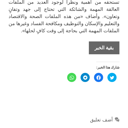
تستحقه من أهمية ونظراً لوجود العديد من الملفات
العالقة المهمة والشائكة التي تحتاج إلى جهد وتفانٍ
وتعاون». وأضاف «من هذه الملفات الصحة والاقتصاد
والتعليم والإسكان والتوظيف ومكافحة الفساد وغيرها من
الملفات المهمة التي بحاجة إلى وقت كافٍ لحلها».
موافقة
بقية الخبر
مجلس
الأمة
شارك هذا الخبر:
على
تأجيل
ا
ا
ا
ا
ض
ن
ن
ن
استجواب
غ
ق
ق
ق
ط
ر
ر
ر
الشيخ
ل
ل
ل
ل
ل
ل
ل
ل
م
م
م
م
صباح
ش
ش
ش
ش
ا
ا
ا
ا
الخالد
ر
ر
ر
ر
ك
ك
ك
ك
ة
ة
ة
ة
ع
ع
ع
ع
أضف تعليق
ل
ل
ل
ل
ى
ى
ى
ى
ت
ف
T
W