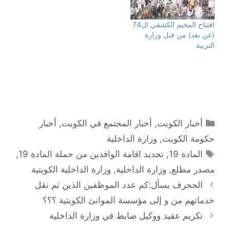
ف
ح
ف
ف
ي
ف
ت
ت
ن
ي
ح
ح
ا
ن
ف
ف
افتتاح المخيم الكشفي ال74
ف
ا
ي
ي
ذ
ف
ن
ن
(عن بعد) من قبل وزارة
ة
ذ
ا
ا
ج
ة
ف
ف
التربية
د
ج
ذ
ذ
ي
د
ة
ة
د
ي
ج
ج
ة
د
د
د
)
ة
ي
ي
)
د
د
ة
ة
)
)
التصنيفات
أخبار الكويت
,
أخبار المجتمع في الكويت
,
أخبار
حكومة الكويت
,
وزارة الداخلية
الوسوم
المادة 19
,
تجديد اقامة الوافدين من حملة المادة 19
,
مصدر مطلع
,
وزارة الداخلية
,
وزارة الداخلية الكويتية
تصفّح
الجحرف يسأل:كم عدد الموظفين الذين تم نقل
المقالات
خدماتهم من و إلى مؤسسة الموانئ الكويتية ؟؟؟
تكريم عقيد ووكيل ضابط في وزارة الداخلية