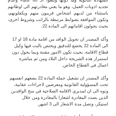
الشهادة الثانوية وما دونها وبلغوا الـ 60 عاما» وعدم
تجديد اذونات العمل، وهو ما يعني مغادرتهم الى اوطانهم
باستثناء من لديهم اشخاص قريبون منهم ويكفلونهم،
وتكون الموافقة بضوابط مرتبطة بالراتب وشروط اخرى،
بحيث يحولون اقاماتهم الى المادة 22.
وأكد المصدر ان تحويل الوافد من اقامة مادة 18 او 17
الى المادة 22 يخضع للتدقيق ويختص بالبت فيها وكيل
قطاع الاقامة، بحيث تكون الامور مقننة وبما يحول دون
استمرار هذه الشريحة داخل البلاد ومن ثم مباشرة
اعمال في القطاع الخاص.
وأكد المصدر ان تشغيل حملة المادة 22 يضعهم انفسهم
تحت المسؤولية القانونية ومعرضين لاجراءات عقابية،
ونوه الى ان لمديري الاقامة الصلاحية في منح الوافدين
الذين بصدد المغادرة اشعارا بالمغادرة ومن خلال
استيكر، وتصل مدة الاشعار الى 3 اشهر.