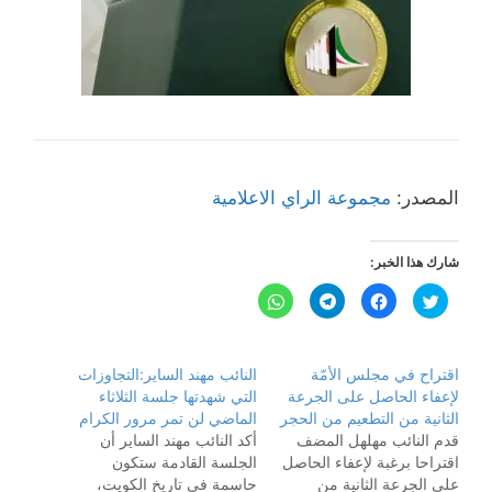
المصدر:
مجموعة الراي الاعلامية
شارك هذا الخبر:
ا
ا
ا
ا
ض
ن
ن
ن
غ
ق
ق
ق
ط
ر
ر
ر
ل
ل
ل
ل
ل
ل
ل
ل
اقتراح في مجلس الأمّة
النائب مهند الساير:التجاوزات
م
م
م
م
ش
ش
ش
ش
لإعفاء الحاصل على الجرعة
التي شهدتها جلسة الثلاثاء
ا
ا
ا
ا
ر
ر
ر
ر
الثانية من التطعيم من الحجر
الماضي لن تمر مرور الكرام
ك
ك
ك
ك
قدم النائب مهلهل المضف
أكد النائب مهند الساير أن
ة
ة
ة
ة
ع
ع
ع
ع
اقتراحا برغبة لإعفاء الحاصل
الجلسة القادمة ستكون
ل
ل
ل
ل
ى
ى
ى
ى
على الجرعة الثانية من
حاسمة في تاريخ الكويت،