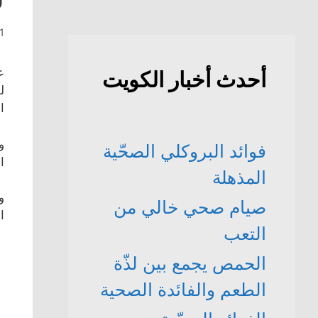
31 ما
ع
أحدث أخبار الكويت
ل
ا
و
فوائد البروكلي الصحّية
ا
المذهلة
و
صيام صحي خالي من
ا
التعب
الحمص يجمع بين لذّة
الطعم والفائدة الصحية