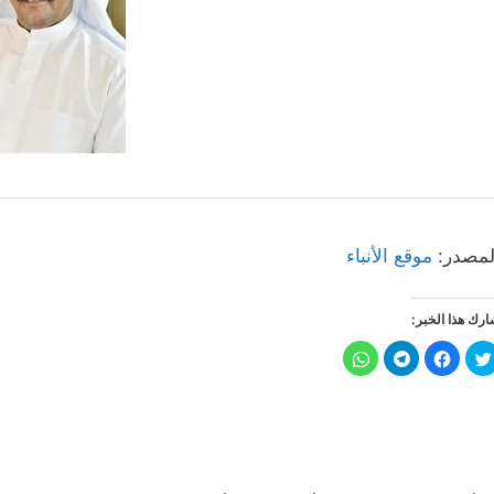
لمصدر:
موقع الأنباء
رك هذا الخبر:
ا
ا
ا
ا
ض
ن
ن
ن
غ
ق
ق
ق
ط
ر
ر
ر
ل
ل
ل
ل
ل
ل
ل
ل
م
م
م
م
ش
ش
ش
ش
ا
ا
ا
ا
ر
ر
ر
ر
ك
ك
ك
ك