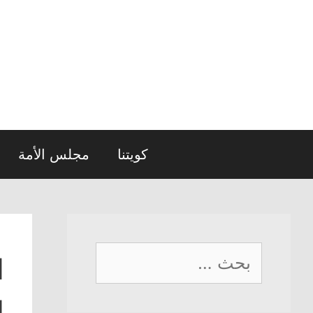
نتقل
لى
لمحتوى
كويتنا
مجلس الأمة
البحث
ا
عن:
ل