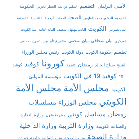
الأمني
التطعيم
البرلمان
الحكومة
التعليم عن بعد
الحظر الجزئي
الصحة
الخارجية
الدكتور محمد الفارس
العملات الرقمية
القادسية
الكشفية
الكويت
عمل تطوعي
النائب مهلهل المضف
النيابة العامة
بنك الكويت
بيان صحافي
بيان صحفي
تشريع قوانين
المركزي
تصريح صحافي
تطعيم
حكومة الكويت
دولة الكويت
رئيس مجلس الوزراء
كورونا
كوفيد
رمضان
الشيخ صباح الخالد
كوفيد
كاظمة
كوفيد 19 في الكويت
مؤسسة الموانئ
- 19
مجلس الأمة
مجلس الأمة
الكويتية
الكويتي
مجلس الوزراء
مسلسلات
رمضان
مسلسل كويتي
وزارة التجارة
مشروع قانون
وزارة التربية
وزارة الداخلية
والصناعة الكويتية
وزارة الصحة
وزير الصحة
وزير المالية خليفة حمادة