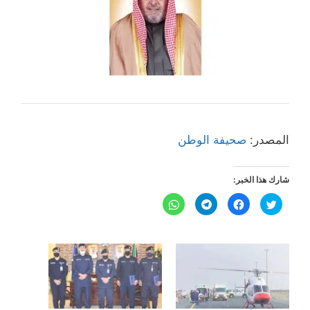
المصدر:
صحيفة الوطن
شارك هذا الخبر:
ا
ا
ا
ا
ض
ن
ن
ن
غ
ق
ق
ق
ط
ر
ر
ر
ل
ل
ل
ل
ل
ل
ل
ل
م
م
م
م
ش
ش
ش
ش
ا
ا
ا
ا
ر
ر
ر
ر
ك
ك
ك
ك
ة
ة
ة
ة
ع
ع
ع
ع
ل
ل
ل
ل