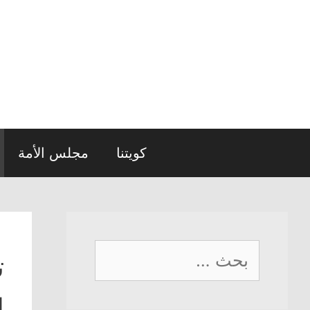
نتقل
لى
لمحتوى
كويتنا
مجلس الأمة
البحث
ت
عن:
ا