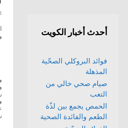
2 أبريل، 
أ
أحدث أخبار الكويت
و
فوائد البروكلي الصحّية
المذهلة
و
صيام صحي خالي من
و
التعب
ر
و
الحمص يجمع بين لذّة
ع
الطعم والفائدة الصحية
ر