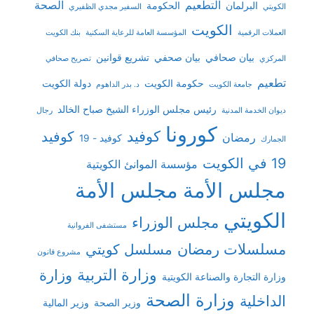
التطعيم
الصحة
البرلمان
الحكومة
الكويتي
السفير مجدي الظفيري
الكويت
العملات الرقمية
المؤسسة العامة للرعاية السكنية
بنك الكويت
بيان صحافي
بيان صحفي
تشريع قوانين
المركزي
تصريح صحافي
تطعيم
حكومة الكويت
دولة الكويت
جامعة الكويت
د. بدر الداهوم
رئيس مجلس الوزراء الشيخ صباح الخالد
ديوان الخدمة المدنية
رجال
كورونا
كوفيد
كوفيد
رمضان
كوفيد - 19
الجمارك
19 في الكويت
مؤسسة الموانئ الكويتية
مجلس الأمة
مجلس الأمة
الكويتي
مجلس الوزراء
مستشفى الفروانية
مسلسلات رمضان
مسلسل كويتي
مشروع قانون
وزارة التربية
وزارة
وزارة التجارة والصناعة الكويتية
وزارة الصحة
الداخلية
وزير الصحة
وزير المالية