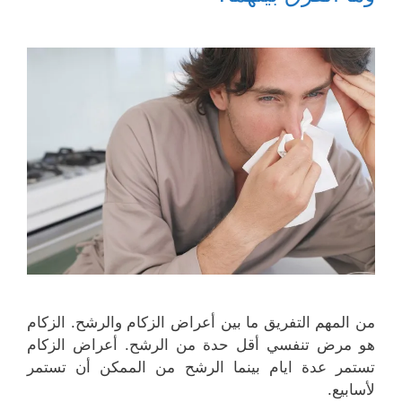
ج
ة
ف
ف
د
ج
ذ
ذ
ي
د
ة
ة
د
ي
ج
ج
ة
د
د
د
)
ة
ي
ي
)
د
د
ة
ة
)
)
من المهم التفريق ما بين أعراض الزكام والرشح. الزكام
هو مرض تنفسي أقل حدة من الرشح. أعراض الزكام
تستمر عدة ايام بينما الرشح من الممكن أن تستمر
لأسابيع.