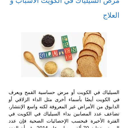
مرض السيلياك في الكويت الأسباب و
ن
ي
ح
ح
ا
ن
ف
ف
ف
ا
ي
ي
ذ
ف
ن
ن
العلاج
ة
ذ
ا
ا
ج
ة
ف
ف
د
ج
ذ
ذ
ي
د
ة
ة
د
ي
ج
ج
ة
د
د
د
)
ة
ي
ي
)
د
د
ة
ة
)
)
السيلياك في الكويت أو مرض حساسية القمح ويعرف
في الكويت أيضًا بأسماء أخرى مثل الداء الزلاقي أو
الدابوق من الأمراض غير المعروفة لكنه واسع الإنتشار،
تضاعف عدد المصابين بداء السيلياك في الكويت في
الفترة الأخيرة فبحسب الإحصائيات الصحية فإن عدد