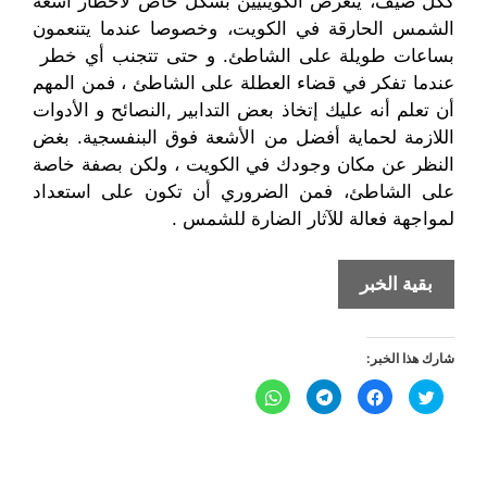
ككل صيف، يتعرض
الكويتيين
بشكل خاص لأخطار
أشعة
الشمس الحارقة في الكويت، وخصوصا عندما يتنعمون
بساعات طويلة على الشاطئ. و حتى تتجنب أي
خطر
عندما تفكر في قضاء العطلة على
الشاطئ
،
فمن المهم
أن تعلم أنه عليك إ
تخاذ بعض التدابير ,النصائح و الأدوات
اللازمة لحماية
أفضل
من الأشعة فوق البنفسجية
.
بغض
النظر
عن مكان وجودك في الكويت
،
ولكن بصفة خاصة
على الشاطئ
،
فمن الضروري
أن تكون
على استعداد
ل
مواجهة فعالة لل
آثار
الضارة
للشمس .
5
بقية الخبر
نصائح
و
شارك هذا الخبر:
قائية
تُجنبك
ا
ا
ا
ا
ض
ن
ن
ن
مخاطر
غ
ق
ق
ق
ط
ر
ر
ر
أشعة
ل
ل
ل
ل
ل
ل
ل
ل
م
م
م
م
الشمس
ش
ش
ش
ش