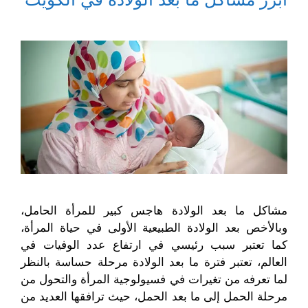
ن
ي
ح
ح
ا
ن
ف
ف
ف
ا
ي
ي
ذ
ف
ن
ن
ة
ذ
ا
ا
ج
ة
ف
ف
د
ج
ذ
ذ
ي
د
ة
ة
د
ي
ج
ج
ة
د
د
د
)
ة
ي
ي
)
د
د
ة
ة
)
)
مشاكل ما بعد الولادة هاجس كبير للمرأة الحامل،
وبالأخص بعد الولادة الطبيعية الأولى في حياة المرأة،
كما تعتبر سبب رئيسي في ارتفاع عدد الوفيات في
العالم،
تعتبر فترة ما بعد الولادة مرحلة حساسة بالنظر
لما تعرفه من تغيرات في فسيولوجية المرأة والتحول من
مرحلة الحمل إلى ما بعد الحمل، حيث ترافقها العديد من