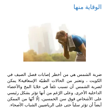
ف
ا
ي
ي
ذ
ف
ن
ن
الوقاية منها
ة
ذ
ا
ا
ج
ة
ف
ف
د
ج
ذ
ذ
ي
د
ة
ة
د
ي
ج
ج
ة
د
د
د
)
ة
ي
ي
)
د
د
ة
ة
)
)
ضربة الشمس هي من أخطر إصابات فصل الصيف في
الكويت ، وتعتبر من الحالات الطبيّة الإسعافيةK
يمكن
لضربة الشمس أن تسبب تلفاً في خلايا المخ والأعضاء
الداخلية الأخرى. وعلى الرّغم من أنها تؤثر بشكل رئيسي
على الأشخاص فوق سن الخمسين، إلّا أنّها من الممكن
أيضاً أن تؤثر سلباً حتى على الرياضيين الشباب الأصحاء.