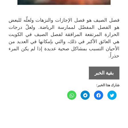
فصل الصيف هو فصل الإجازات والنزهات ولعلّه للبعض
هو الفصل المفضّل لممارسة الرياضة. ولعلّ درجات
الحرارة المرتفعة المرافقة لفصل الصيف في الكويت
هي العائق الأكبر في ذلك، والتي بإمكانها في العديد من
الأحيان التسبب بمشاكل صحية عديدة إذا لم يكن المرء
حذراً.
ما
بقية الخبر
يجب
شارك هذا الخبر:
عليك
مراعاته
ا
ا
ا
ا
ض
ن
ن
ن
عند
غ
ق
ق
ق
ط
ر
ر
ر
ل
ل
ل
ممارسة
ل
ل
ل
ل
ل
م
م
م
م
الرياضة
ش
ش
ش
ش
ا
ا
ا
ا
في
ر
ر
ر
ر