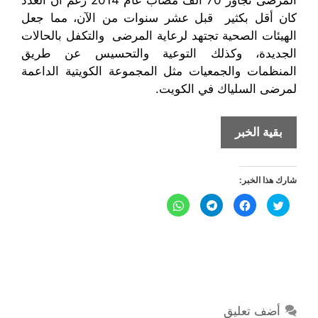
المرضى تجاوز 70 ألف مصاب عام 2014 رغم أن العدد
كان أقل بكثير قبل عشر سنوات من الآن، مما جعل
الهيئات الصحية تجتهد لرعاية المرضى والتكفل بالحالات
الجديدة، وكذلك التوعية والتحسيس عن طريق
المنظمات والجمعيات مثل المجموعة الكويتية الداعمة
لمرضى السلياك في الكويت.
مرض
بقية الخبر
السيلياك
في
شارك هذا الخبر:
الكويت
الأسباب
ا
ا
ا
ا
ض
ن
ن
ن
و
غ
ق
ق
ق
ط
ر
ر
ر
العلاج
ل
ل
ل
ل
ل
ل
ل
ل
م
م
م
م
ش
ش
ش
ش
ا
ا
ا
ا
ر
ر
ر
ر
ك
ك
ك
ك
ة
ة
ة
ة
ع
ع
ع
ع
أضف تعليق
ل
ل
ل
ل