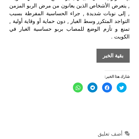
, يتعرض الأشخاص الذين يعانون من مرض الربو المزمن
, إلى نوبات شديدة , جراء الحساسية المفرطة بسبب
التواجد المتكرر وسط الغبار , دون حماية أو وقاية أولية ,
تمنع و تأزم الوضع للمصاب بربو
حساسية الغبار
في
الكويت .
الربو
بقية الخبر
في
الكويت
شارك هذا الخبر:
:
كيف
ا
ا
ا
ا
ض
ن
ن
ن
تتفادى
غ
ق
ق
ق
ط
ر
ر
ر
نوبات
ل
ل
ل
ل
ل
ل
ل
ل
م
م
م
م
الربو
ش
ش
ش
ش
ا
ا
ا
ا
التحسسي
ر
ر
ر
ر
ك
ك
ك
ك
للغبار
ة
ة
ة
ة
ع
ع
ع
ع
؟
أضف تعليق
ل
ل
ل
ل
ى
ى
ى
ى