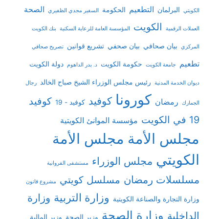
التطعيم
الصحة
البرلمان
الحكومة
الكويتي
السفير مجدي الظفيري
الكويت
العملات الرقمية
المؤسسة العامة للرعاية السكنية
بنك الكويت
بيان صحافي
بيان صحفي
تشريع قوانين
المركزي
تصريح صحافي
تطعيم
حكومة الكويت
دولة الكويت
جامعة الكويت
د. بدر الداهوم
رئيس مجلس الوزراء الشيخ صباح الخالد
ديوان الخدمة المدنية
رجال
كورونا
كوفيد
كوفيد
رمضان
كوفيد - 19
الجمارك
19 في الكويت
مؤسسة الموانئ الكويتية
مجلس الأمة
مجلس الأمة
الكويتي
مجلس الوزراء
مستشفى الفروانية
مسلسلات رمضان
مسلسل كويتي
مشروع قانون
وزارة التربية
وزارة
وزارة التجارة والصناعة الكويتية
وزارة الصحة
الداخلية
وزير الصحة
وزير المالية