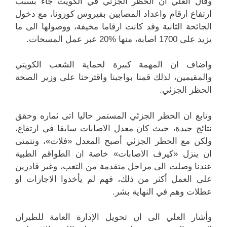
وقال العلي ان الحظر الجزئي في الكويت جاء بسبب
ارتفاع ارقام واعداد المصابين بفيروس كورونا، مع دخول
الجائحة الثانية وقد كانت ارقاما مخيفة، ووصولها الى ما
يزيد على 1700 اصابة، منها %20 عبر عمل المسحات.
واضاف ان المهمة كبيرة لحماية الشعب الكويتي
والمقيمين، لذلك قمنا بواجبنا واقترحنا على وزير الصحة
الحظر الجزئي.
وتابع ان الحظر الجزئي المستمر حاليا اتى ثماره وحقق
نتائج جيدة، حيث كان معدل الاصابات سابقا في ارتفاع،
ولكن مع الحظر الجزئي أصبح المعدل «فلات»، ونتمنى
ان ينزل «كيرف الاصابات» خاصة ان الطواقم الطبية
عندنا وصلت الى مراحل متقدمة من التعب، وغير قادرين
على العمل أكثر من ذلك، فهم لم يأخذوا الاجازات او
عطلات وهم في النهاية بشر.
وأشار العلي الى ان تحويل الإدارة العامة للطيران